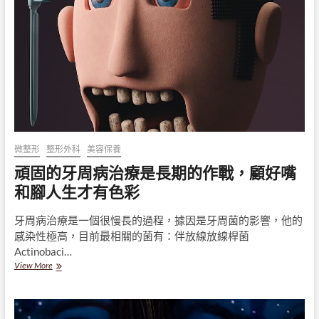
治
療，
健
保
有
給
付
嗎？
微整形
整形外科
美容保養
頑固的牙周病治療是長期的作戰，顧好嘴
和腳人生才有色彩
牙周病治療是一個很慢長的過程，據因是牙周菌的影響，他的
感染性極高，目前最相關的菌有：伴放線放線桿菌
Actinobaci…
頑
View More
固
的
牙
周