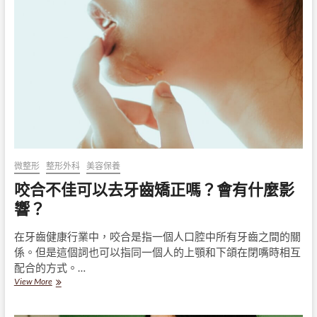
化
學
式，
為
什
麼
白
的
有
道
理？
微整形
整形外科
美容保養
咬合不佳可以去牙齒矯正嗎？會有什麼影
響？
在牙齒健康行業中，咬合是指一個人口腔中所有牙齒之間的關
係。但是這個詞也可以指同一個人的上顎和下頜在閉嘴時相互
配合的方式。…
咬
View More
合
不