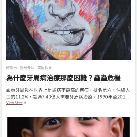
病
不
醫，
等
骨
頭
被
吃
了
就
來
不
微整形
整形外科
美容保養
及
了
為什麼牙周病治療那麼困難？蟲蟲危機
嚴重牙周炎在世界上是患病率最高的疾病，排名第六，佔總人
口的11.2%，超過7.43億人需要牙周病治療。1990年至201…
為
View More
什
麼
牙
周
病
治