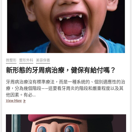
療
那
麼
困
難？
蟲
蟲
危
機
微整形
整形外科
美容保養
新形態的牙周病治療，健保有給付嗎？
牙周病治療沒有標準療法，而是一種系統的、個別適應性的治
療，分為幾個階段——這要看牙周炎的階段和嚴重程度以及其
他因素。有必…
新
View More
形
態
的
牙
周
病