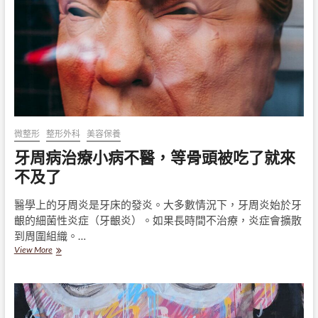
篇
搞
懂
抽
脂
手
術，
解
鎖
身
材
微整形
整形外科
美容保養
新
牙周病治療小病不醫，等骨頭被吃了就來
境
界
不及了
醫學上的牙周炎是牙床的發炎。大多數情況下，牙周炎始於牙
齦的細菌性炎症（牙齦炎）。如果長時間不治療，炎症會擴散
到周圍組織。…
牙
View More
周
病
治
療
小