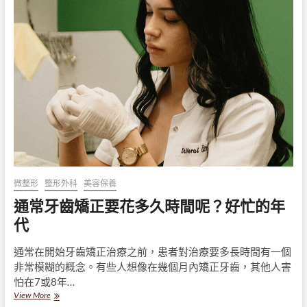
佳
可
以
去
牙
齒
矯
正
嗎？
會
有
什
麼
影
響？
微整形
整形外科
美容保養
通常牙齒矯正要花多久時間呢？好忙的年
代
通常在開始牙齒矯正治療之前，患者對治療要多長時間有一個
非常模糊的概念。有些人想像在幾個月內矯正牙齒，其他人害
怕在7或8年…
通
View More
常