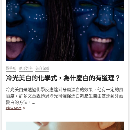
病
治
療
是
長
期
的
作
戰，
顧
好
嘴
和
微整形
整形外科
美容保養
腳
冷光美白的化學式，為什麼白的有道理？
人
生
才
冷光美白是透過化學反應達到牙齒漂白的效果，他有一定的風
有
險度，許多文章說透過冷光可催促漂白劑產生自由基達到牙齒
色
變白的方法，…
彩
冷
View More
光
美
白
的