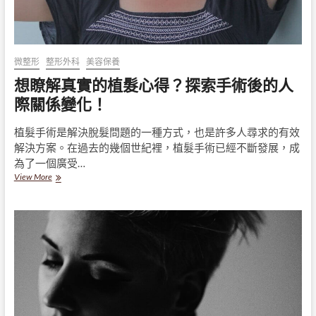
微整形
整形外科
美容保養
想瞭解真實的植髮心得？探索手術後的人
際關係變化！
植髮手術是解決脫髮問題的一種方式，也是許多人尋求的有效
解決方案。在過去的幾個世紀裡，植髮手術已經不斷發展，成
為了一個廣受…
想
View More
瞭
解
真
實
的
植
髮
心
得？
探
索