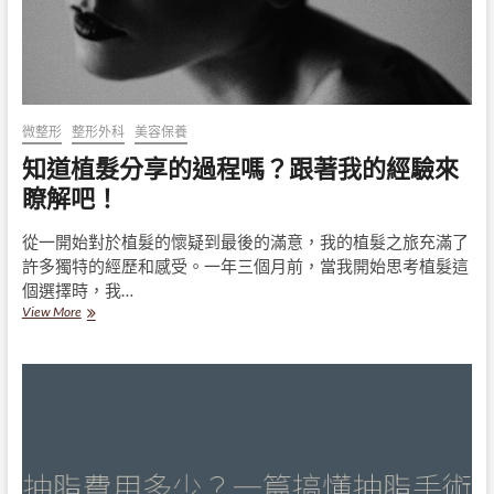
手
術
後
的
人
際
微整形
整形外科
美容保養
關
係
知道植髮分享的過程嗎？跟著我的經驗來
變
瞭解吧！
化！
從一開始對於植髮的懷疑到最後的滿意，我的植髮之旅充滿了
許多獨特的經歷和感受。一年三個月前，當我開始思考植髮這
個選擇時，我…
知
View More
道
植
髮
分
享
的
過
程
嗎？