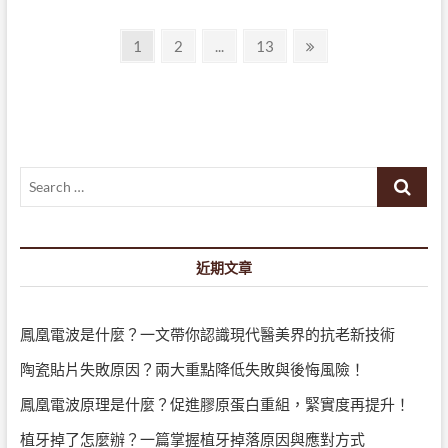
牙
文
齒
Page
Page
Page
Next
1
2
...
13
矯
page
章
正
要
導
花
多
覽
久
時
Search
間
呢？
…
好
忙
的
近期文章
年
代
鳳凰電波是什麼？一文帶你認識現代醫美界的抗老新技術
陶瓷貼片失敗原因？兩大重點降低失敗與後悔風險！
鳳凰電波原理是什麼？促進膠原蛋白重組，緊實度再提升！
植牙掉了怎麼辦？一篇掌握植牙掉落原因與應對方式