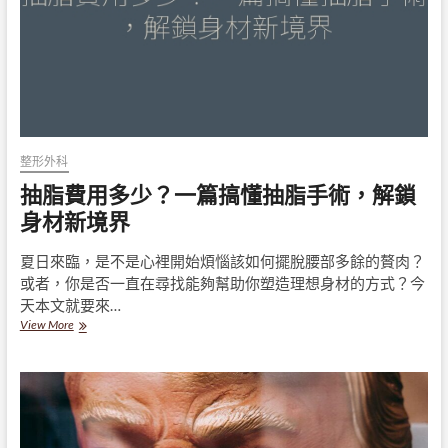
跟
著
我
的
經
驗
來
瞭
解
整形外科
吧！
抽脂費用多少？一篇搞懂抽脂手術，解鎖
身材新境界
夏日來臨，是不是心裡開始煩惱該如何擺脫腰部多餘的贅肉？
或者，你是否一直在尋找能夠幫助你塑造理想身材的方式？今
天本文就要來…
抽
View More
脂
費
用
多
少？
一