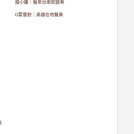
瘦小腹｜醫來台南就變美
G緊雷射｜高雄在地醫美
這
到
髮
。
我