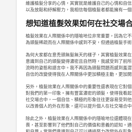
維護植髮分享的心情，其實就是維護自己的心情和自信
以及放鬆和紓解壓力，我相信每個植髮者都能擁有一個
想知道植髮效果如何在社交場
植髮效果在人際關係中的隱喻地位非常重要，因為它不
為頭髮稀疏而在人際關係中感到不安，但通過植髮手術
為何大家都在意禿頭無髮無天的樣子，其實植髮效果在
意識到自己的頭髮變得濃密且自然時，我感受到了前所
流時的姿態和語言中。我不再因為頭髮問題而感到羞澀
自信的改變使得我在人際關係中更加積極主動，更加開
另外，植髮效果在人際關係中的重要性還表現在它對個
對我們的第一印象。擁有豐富濃密的頭髮，使得我看起
社交場合中，一個自信、積極的形象往往更容易受到他
以改善個人的外在形象，還可以提升個人在社交場合中
除此之外，植髮效果在人際關係中的隱喻地位還體現在
喪，甚至影響到了他們對自己的價值和意義的認知。通
和自尊。當我們意識到自己可以通過努力改變外在形象