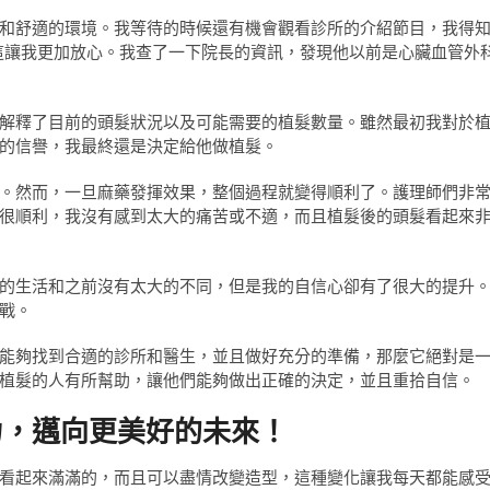
和舒適的環境。我等待的時候還有機會觀看診所的介紹節目，我得
這讓我更加放心。我查了一下院長的資訊，發現他以前是心臟血管外
解釋了目前的頭髮狀況以及可能需要的植髮數量。雖然最初我對於
的信譽，我最終還是決定給他做植髮。
。然而，一旦麻藥發揮效果，整個過程就變得順利了。護理師們非
很順利，我沒有感到太大的痛苦或不適，而且植髮後的頭髮看起來
的生活和之前沒有太大的不同，但是我的自信心卻有了很大的提升
戰。
能夠找到合適的診所和醫生，並且做好充分的準備，那麼它絕對是
植髮的人有所幫助，讓他們能夠做出正確的決定，並且重拾自信。
力，邁向更美好的未來！
看起來滿滿的，而且可以盡情改變造型，這種變化讓我每天都能感